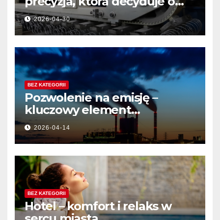
precyzja, która decyduje o
jakości produktu
2026-04-30
BEZ KATEGORII
Pozwolenie na emisję –
kluczowy element
działalności przemysłowej
2026-04-14
BEZ KATEGORII
Hotel – komfort i relaks w
sercu miasta