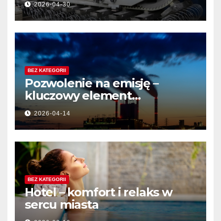
2026-04-30
BEZ KATEGORII
Pozwolenie na emisję –
kluczowy element
działalności przemysłowej
2026-04-14
BEZ KATEGORII
Hotel – komfort i relaks w
sercu miasta