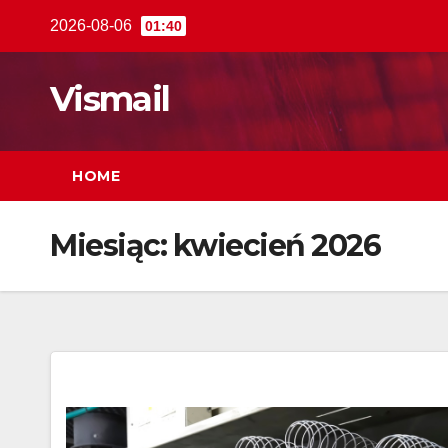
Skip
2026-08-06
01:40
to
content
Vismail
HOME
Miesiąc:
kwiecień 2026