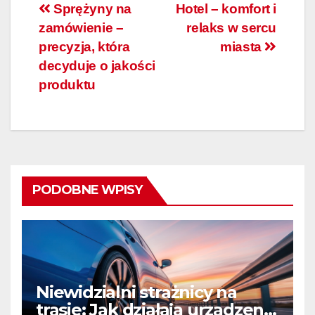
Nawigacja
Sprężyny na
Hotel – komfort i
zamówienie –
relaks w sercu
wpisu
precyzja, która
miasta
decyduje o jakości
produktu
PODOBNE WPISY
Niewidzialni strażnicy na
trasie: Jak działają urządzenia