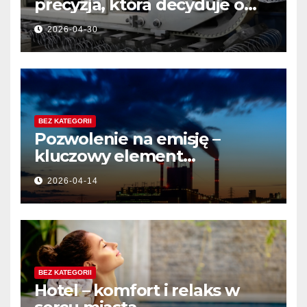
precyzja, która decyduje o
jakości produktu
2026-04-30
BEZ KATEGORII
Pozwolenie na emisję –
kluczowy element
działalności przemysłowej
2026-04-14
BEZ KATEGORII
Hotel – komfort i relaks w