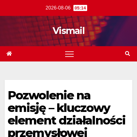
Skip
2026-08-06
05:14
to
content
Vismail
Pozwolenie na
emisję – kluczowy
element działalności
przemysłowej