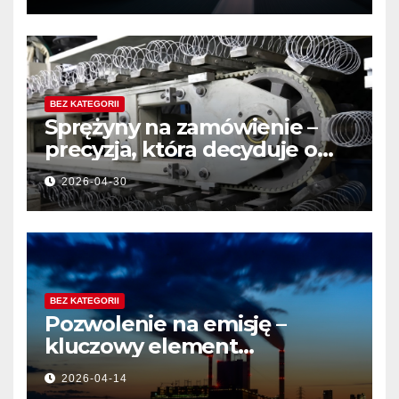
BEZ KATEGORII
Sprężyny na zamówienie –
precyzja, która decyduje o
jakości produktu
2026-04-30
BEZ KATEGORII
Pozwolenie na emisję –
kluczowy element
działalności przemysłowej
2026-04-14