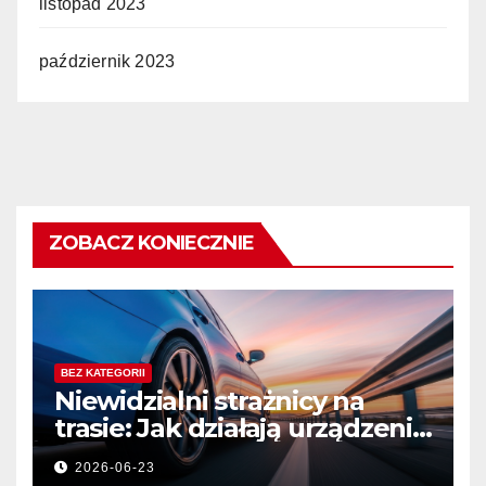
listopad 2023
październik 2023
ZOBACZ KONIECZNIE
BEZ KATEGORII
Niewidzialni strażnicy na
trasie: Jak działają urządzenia
bezpieczeństwa ruchu
2026-06-23
drogowego?