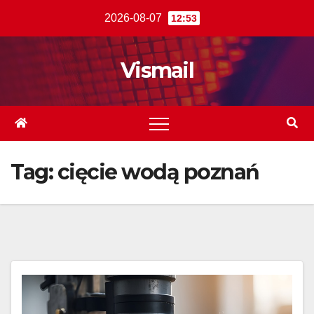
Skip
2026-08-07
12:53
to
content
Vismail
Tag:
cięcie wodą poznań