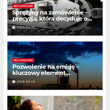
BEZ KATEGORII
Sprężyny na zamówienie –
precyzja, która decyduje o
jakości produktu
2026-04-30
BEZ KATEGORII
Pozwolenie na emisję –
kluczowy element
działalności przemysłowej
2026-04-14