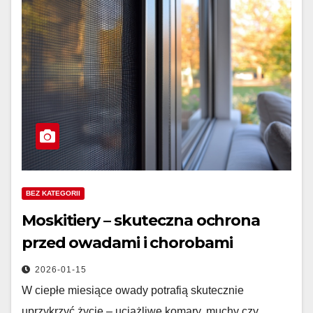
BEZ KATEGORII
Moskitiery – skuteczna ochrona
przed owadami i chorobami
2026-01-15
W ciepłe miesiące owady potrafią skutecznie
uprzykrzyć życie – uciążliwe komary, muchy czy