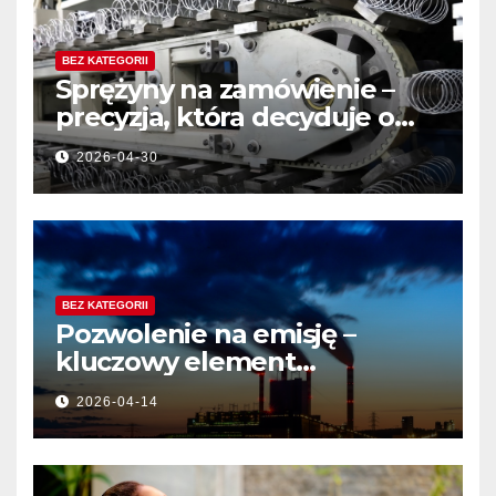
BEZ KATEGORII
Sprężyny na zamówienie –
precyzja, która decyduje o
jakości produktu
2026-04-30
BEZ KATEGORII
Pozwolenie na emisję –
kluczowy element
działalności przemysłowej
2026-04-14