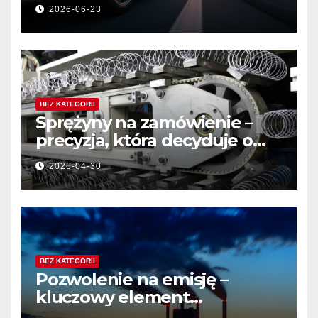
bezpieczeństwa ruchu
2026-06-23
drogowego?
BEZ KATEGORII
Sprężyny na zamówienie –
precyzja, która decyduje o
jakości produktu
2026-04-30
BEZ KATEGORII
Pozwolenie na emisję –
kluczowy element
działalności przemysłowej