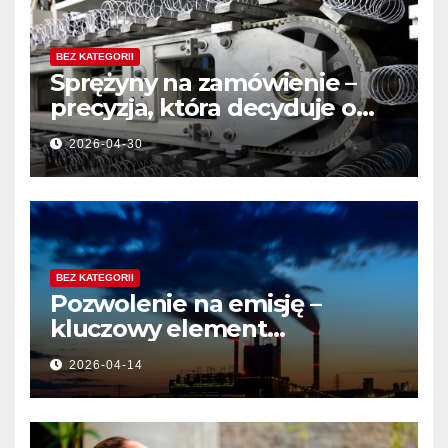
BEZ KATEGORII
Sprężyny na zamówienie –
precyzja, która decyduje o
jakości produktu
2026-04-30
BEZ KATEGORII
Pozwolenie na emisję –
kluczowy element
działalności przemysłowej
2026-04-14