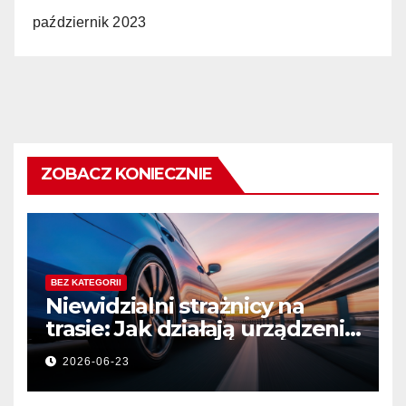
październik 2023
ZOBACZ KONIECZNIE
BEZ KATEGORII
Niewidzialni strażnicy na
trasie: Jak działają urządzenia
bezpieczeństwa ruchu
2026-06-23
drogowego?