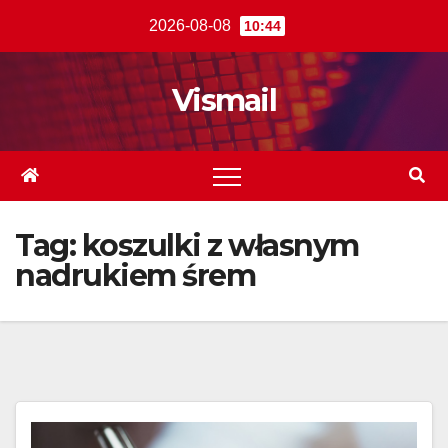
Skip
2026-08-08
10:44
to
content
Vismail
Tag:
koszulki z własnym
nadrukiem śrem