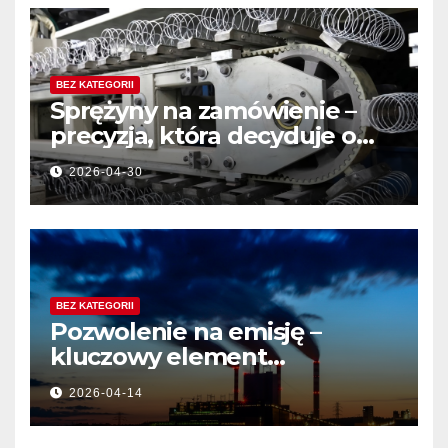
BEZ KATEGORII
Sprężyny na zamówienie –
precyzja, która decyduje o
jakości produktu
2026-04-30
BEZ KATEGORII
Pozwolenie na emisję –
kluczowy element
działalności przemysłowej
2026-04-14