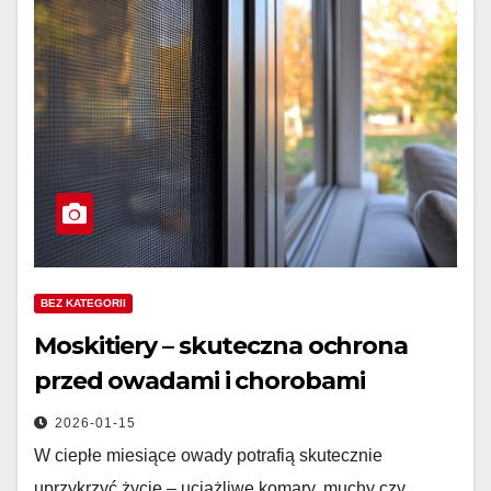
BEZ KATEGORII
Moskitiery – skuteczna ochrona
przed owadami i chorobami
2026-01-15
W ciepłe miesiące owady potrafią skutecznie
uprzykrzyć życie – uciążliwe komary, muchy czy