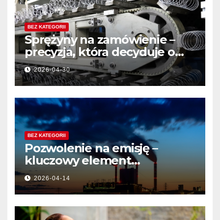
BEZ KATEGORII
Sprężyny na zamówienie –
precyzja, która decyduje o
jakości produktu
2026-04-30
BEZ KATEGORII
Pozwolenie na emisję –
kluczowy element
działalności przemysłowej
2026-04-14