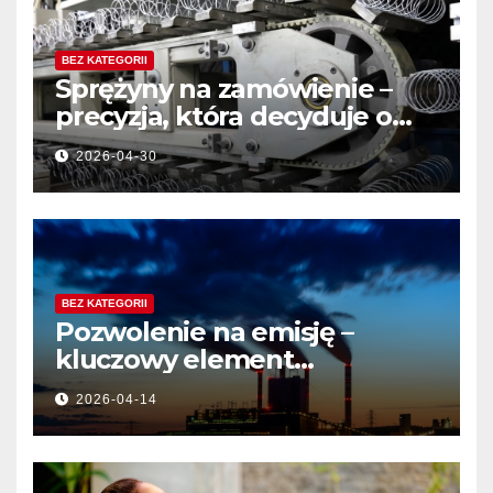
BEZ KATEGORII
Sprężyny na zamówienie –
precyzja, która decyduje o
jakości produktu
2026-04-30
BEZ KATEGORII
Pozwolenie na emisję –
kluczowy element
działalności przemysłowej
2026-04-14