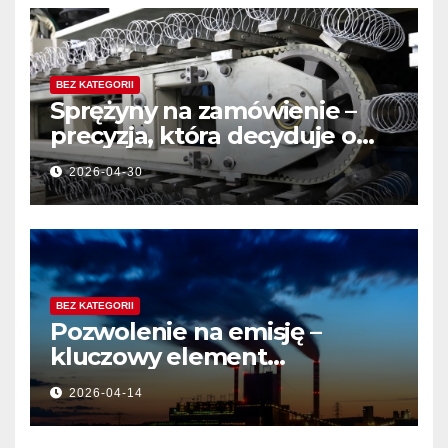
BEZ KATEGORII
Sprężyny na zamówienie –
precyzja, która decyduje o
jakości produktu
2026-04-30
BEZ KATEGORII
Pozwolenie na emisję –
kluczowy element
działalności przemysłowej
2026-04-14