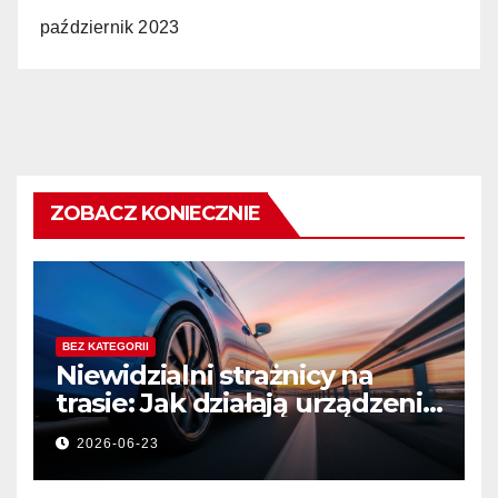
październik 2023
ZOBACZ KONIECZNIE
BEZ KATEGORII
Niewidzialni strażnicy na
trasie: Jak działają urządzenia
bezpieczeństwa ruchu
2026-06-23
drogowego?