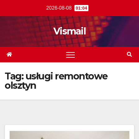
Skip
2026-08-08
01:04
to
content
Vismail
Tag:
usługi remontowe
olsztyn