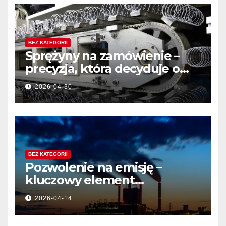
BEZ KATEGORII
Sprężyny na zamówienie –
precyzja, która decyduje o
jakości produktu
2026-04-30
BEZ KATEGORII
Pozwolenie na emisję –
kluczowy element
działalności przemysłowej
2026-04-14