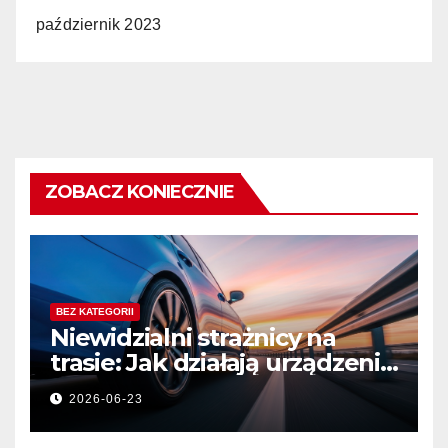
październik 2023
ZOBACZ KONIECZNIE
BEZ KATEGORII
Niewidzialni strażnicy na
trasie: Jak działają urządzenia
bezpieczeństwa ruchu
2026-06-23
drogowego?