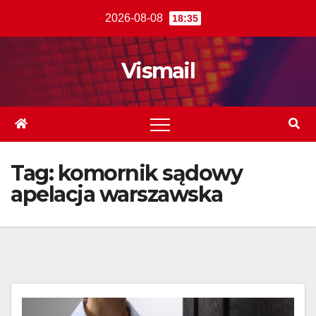
Skip
2026-08-08
18:35
to
content
Vismail
Tag:
komornik sądowy
apelacja warszawska